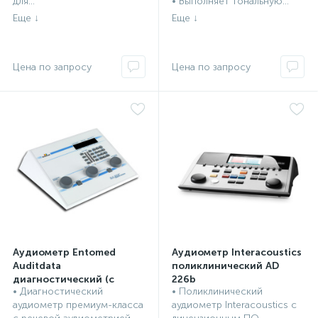
для...
• Выполняет тональную...
Аудиометр Entomed
Аудиометр Interacoustics
Auditdata
поликлинический AD
диагностический (с
226b
• Диагностический
• Поликлинический
речевой аудиометрией)
ЛОР оборудование,
ЛОР оборудование,
аудиометр премиум-класса
аудиометр Interacoustics с
SA 204
инструменты
инструменты