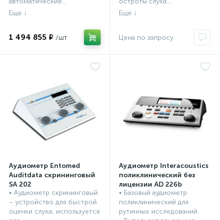
автоматические...
остроты слуха....
1 494 855 ₽
Аудиометр Entomed
Аудиометр Interacoustics
Auditdata скрининговый
поликлинический без
SA 202
лицензии AD 226b
• Аудиометр скрининговый
• Базовый аудиометр
ЛОР оборудование,
ЛОР оборудование,
– устройство для быстрой
поликлинический для
инструменты
инструменты
оценки слуха, используется
рутинных исследований.