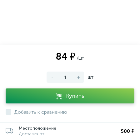
ии
84 ₽
/шт
-
+
шт
Купить
Добавить к сравнению
Местоположение
500 ₽
Доставка от