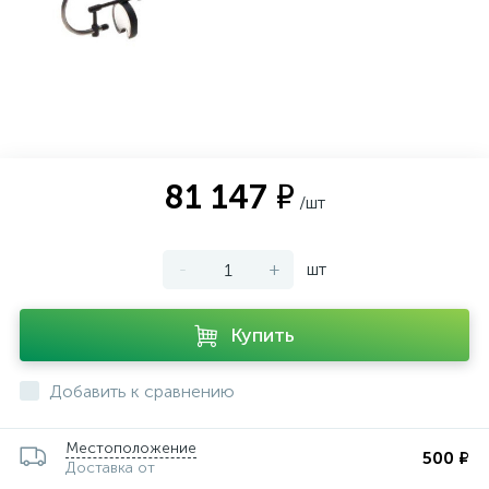
ии
81 147 ₽
/шт
-
+
шт
Купить
Добавить к сравнению
Местоположение
500 ₽
Доставка от