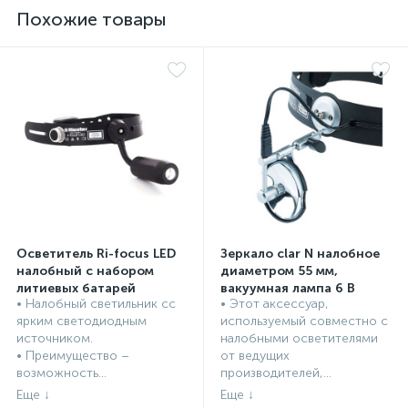
Похожие товары
Осветитель Ri-focus LED
Зеркало clar N налобное
налобный с набором
диаметром 55 мм,
литиевых батарей
вакуумная лампа 6 В
• Налобный светильник сс
• Этот аксессуар,
Налобные ЛОР осветители
Налобные ЛОР осветители
ярким светодиодным
используемый совместно с
источником.
налобными осветителями
• Преимущество –
от ведущих
возможность...
производителей,...