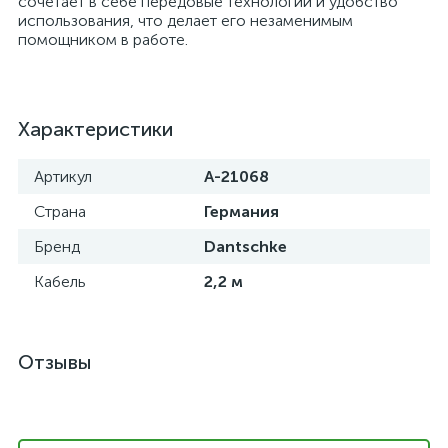
сочетает в себе передовые технологии и удобство
использования, что делает его незаменимым
помощником в работе.
а
Характеристики
Артикул
A-21068
Страна
Германия
Бренд
Dantschke
Кабель
2,2 м
Отзывы