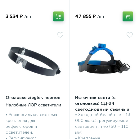
3 534 ₽
47 855 ₽
Оголовье ziegler, черное
Источник света (c
оголовьем) СД-24
Налобные ЛОР осветители
светодиодный съемный
• Универсальная система
• Холодный белый свет (13
Налобные ЛОР осветители
крепления для
000 люкс), регулируемое
рефлекторов и
световое пятно (60 – 110
осветителей.
мм).
• Регулируемая...
• Крепление...