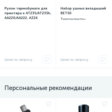
Рулон термобумаги для
Набор ушных вкладышей
принтера к AT235/AT235h,
BET50
AA220/AA222, AZ26
Тимпанометры
Тимпанометры
Interacoustics, Дания
Interacoustics, Дания
Персональные рекомендации