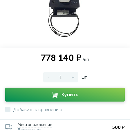
ии
778 140 ₽
/шт
-
+
шт
Купить
Добавить к сравнению
Местоположение
500 ₽
Доставка от