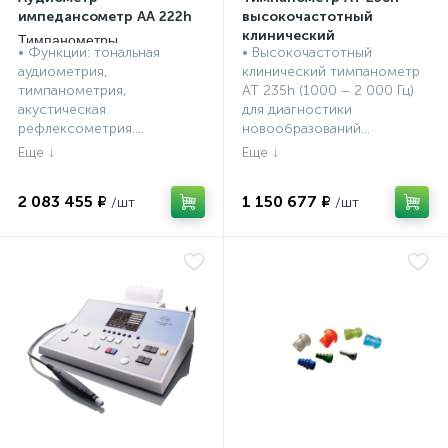
импедансометр АА 222h
высокочастотный
клинический
Тимпанометры
• Функции: тональная
• Высокочастотный
Interacoustics, Дания
Тимпанометры
аудиометрия,
клинический тимпанометр
Interacoustics, Дания
тимпанометрия,
AT 235h (1000 – 2 000 Гц)
акустическая
для диагностики
рефлексометрия....
новообразований...
2 083 455 ₽
1 150 677 ₽