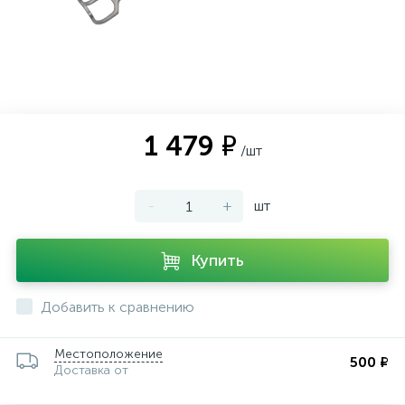
ии
1 479 ₽
/шт
-
+
шт
Купить
Добавить к сравнению
Местоположение
500 ₽
Доставка от