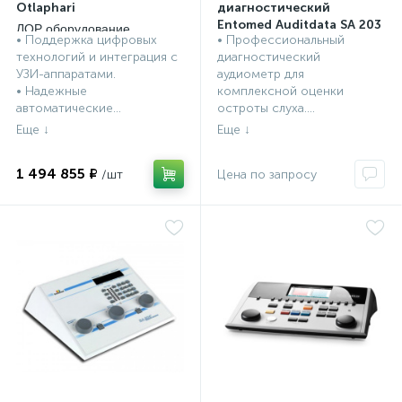
Otlaphari
диагностический
Entomed Auditdata SA 203
ЛОР оборудование,
• Поддержка цифровых
• Профессиональный
инструменты
ЛОР оборудование,
технологий и интеграция с
диагностический
инструменты
УЗИ-аппаратами.
аудиометр для
• Надежные
комплексной оценки
автоматические...
остроты слуха....
1 494 855 ₽