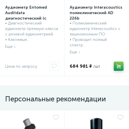
Аудиометр Entomed
Аудиометр Interacoustics
Auditdata
поликлинический AD
диагностический (с
226b
• Диагностический
• Поликлинический
речевой аудиометрией)
ЛОР оборудование,
ЛОР оборудование,
аудиометр премиум-класса
аудиометр Interacoustics с
SA 204
инструменты
инструменты
с речевой аудиометрией.
лицензионным ПО.
• Ключевые...
• Проводит полный
спектр...
684 981 ₽
Персональные рекомендации