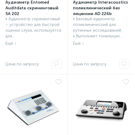
Аудиометр Entomed
Аудиометр Interacoustics
Auditdata скрининговый
поликлинический без
SA 202
лицензии AD 226b
• Аудиометр скрининговый
• Базовый аудиометр
ЛОР оборудование,
ЛОР оборудование,
– устройство для быстрой
поликлинический для
инструменты
инструменты
оценки слуха, используется
рутинных исследований.
для...
• Выполняет тональную...