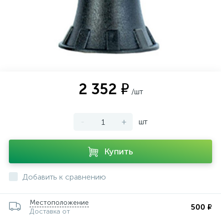
ии
2 352 ₽
/шт
-
+
шт
Купить
Добавить к сравнению
Местоположение
500 ₽
Доставка от