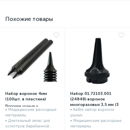
Похожие товары
Набор воронок 4мм
Набор 01.72103.001
(100шт. в пластике)
(24848) воронок
многоразовых 3,5 мм (3
Воронки ушные к
• Медицинские расходные
• KaWe набор воронок
шт. в пластике)
отоскопам, KaWe,
Воронки ушные к
материалы.
ушных.
Германия
отоскопам, KaWe,
• Длительный запас для
• Медицинские расходные
Германия
осмотров барабанной...
материалы.