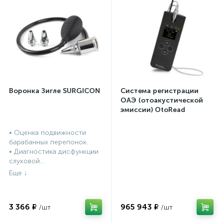
Воронка Зигле SURGICON
Система регистрации
ОАЭ (отоакустической
эмиссии) OtoRead
портативная система (ТЕ
и DP)
• Оценка подвижности
барабанных перепонок.
• Диагностика дисфункции
слуховой...
3 366 ₽
965 943 ₽