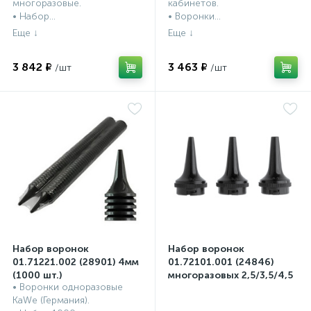
многоразовые.
кабинетов.
• Набор...
• Воронки...
3 842 ₽
3 463 ₽
Набор воронок
Набор воронок
01.71221.002 (28901) 4мм
01.72101.001 (24846)
(1000 шт.)
многоразовых 2,5/3,5/4,5
• Воронки одноразовые
мм (3 шт. в пластике)
Воронки ушные к
Воронки ушные к
KaWe (Германия).
отоскопам, KaWe,
отоскопам, KaWe,