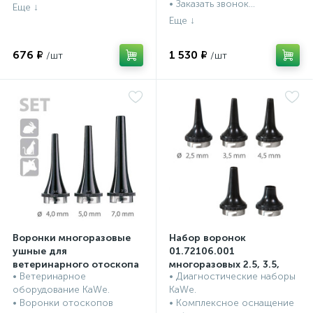
• Заказать звонок...
676 ₽
1 530 ₽
Воронки многоразовые
Набор воронок
ушные для
01.72106.001
ветеринарного отоскопа
многоразовых 2.5, 3.5,
• Ветеринарное
• Диагностические наборы
- набор, Ø 4.0, 5.0, 7.0 мм,
4.5, 5.5, 9.0 мм (5 шт. в
Воронки ушные к
Воронки ушные к
оборудование KaWe.
KaWe.
3 шт. в пластике
пластике)
отоскопам, KaWe,
отоскопам, KaWe,
• Воронки отоскопов
• Комплексное оснащение
Германия
Германия