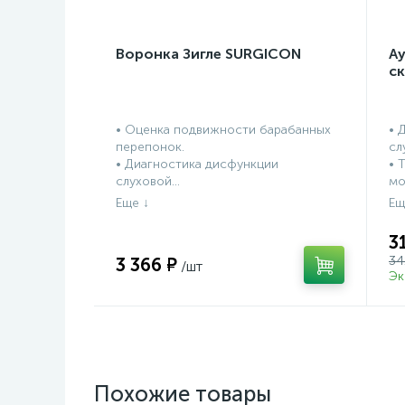
Воронка Зигле SURGICON
А
с
• Оценка подвижности барабанных
• 
перепонок.
сл
• Диагностика дисфункции
• 
слуховой...
мо
3
34
3 366 ₽
Эк
Похожие товары