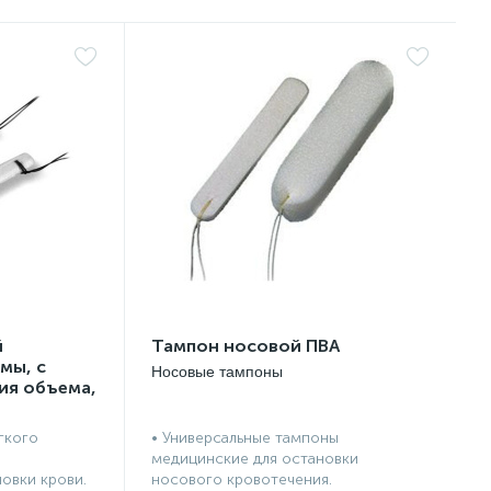
й
Тампон носовой ПВА
мы, с
Носовые тампоны
ия объема,
сти, с
убкой,
гкого
• Универсальные тампоны
медицинские для остановки
новки крови.
носового кровотечения.