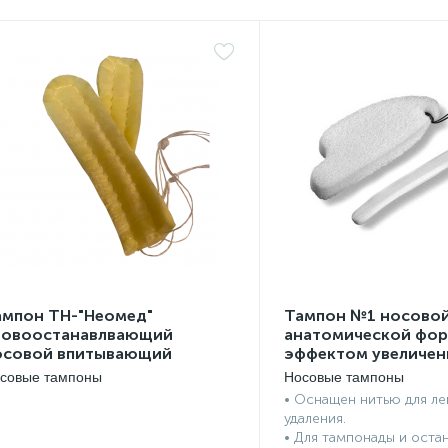
ампон ТН-"Неомед"
Тампон №1 носово
ровоостанавлвающий
анатомической фор
осовой впитывающий
эффектом увеличен
дноразовый стерильный
с нитью безопастно
совые тампоны
Носовые тампоны
0*25 мм, №2
вентиляционной тр
• Оснащен нитью для ле
размер 75мм
удаления.
• Для тампонады и оста