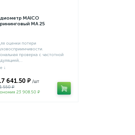
удиометр MAICO
крининговый МА 25
Для оценки потери
уховосприимчивости.
Тональная проверка с частотной
дуляцией,...
17 641.50 ₽
1 550 ₽
ономия 23 908.50 ₽