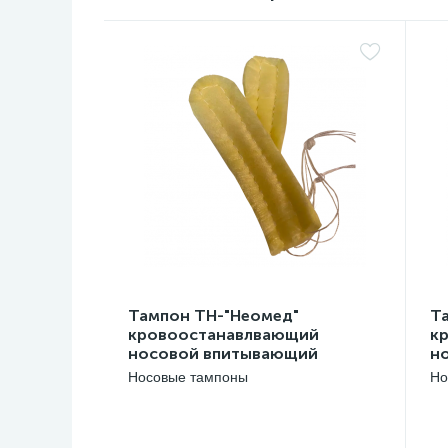
Тампон ТН-"Неомед"
Т
кровоостанавлвающий
к
носовой впитывающий
н
одноразовый стерильный
о
Носовые тампоны
Но
45*20 мм, №2
9