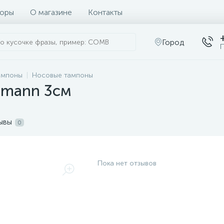
оры
О магазине
Контакты
Город
П
ампоны
Носовые тампоны
imann 3см
ывы
0
Пока нет отзывов