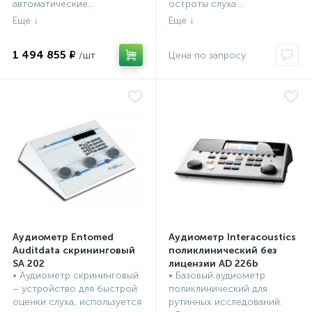
автоматические...
остроты слуха....
1 494 855 ₽
Аудиометр Entomed
Аудиометр Interacoustics
Auditdata скрининговый
поликлинический без
SA 202
лицензии AD 226b
• Аудиометр скрининговый
• Базовый аудиометр
ЛОР оборудование,
ЛОР оборудование,
– устройство для быстрой
поликлинический для
инструменты
инструменты
оценки слуха, используется
рутинных исследований.