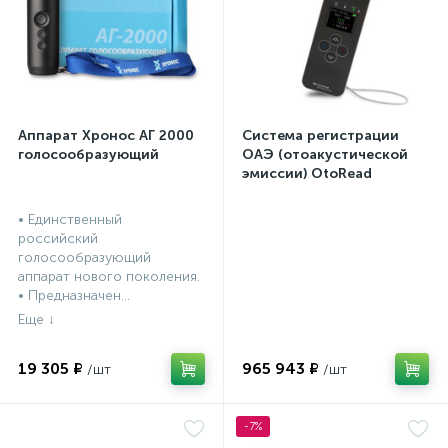
а
Аппарат Хронос АГ 2000
Система регистрации
голосообразующий
ОАЭ (отоакустической
эмиссии) OtoRead
портативная система (ТЕ
и DP)
• Единственный
российский
голосообразующий
аппарат нового поколения.
• Предназначен...
19 305 ₽
965 943 ₽
-7%