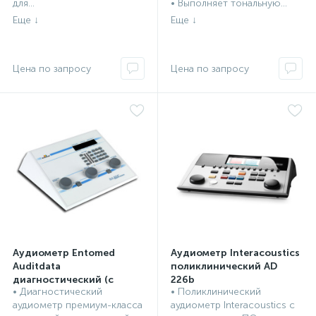
для...
• Выполняет тональную...
Аудиометр Entomed
Аудиометр Interacoustics
Auditdata
поликлинический AD
диагностический (с
226b
• Диагностический
• Поликлинический
речевой аудиометрией)
ЛОР оборудование,
ЛОР оборудование,
аудиометр премиум-класса
аудиометр Interacoustics с
SA 204
инструменты
инструменты