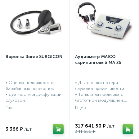
Воронка Зигле SURGICON
Аудиометр MAICO
скрининговый МА 25
• Оценка подвижности
• Для оценки потери
барабанных перепонок.
слуховосприимчивости.
• Диагностика дисфункции
• Тональная проверка с
слуховой...
частотной модуляцией,...
317 641.50 ₽
3 366 ₽
341 550 ₽