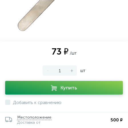
ии
73 ₽
/шт
-
+
шт
Купить
Добавить к сравнению
Местоположение
500 ₽
Доставка от