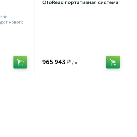
OtoRead портативная система
(ТЕ и DP)
ский
рат нового
965 943 ₽