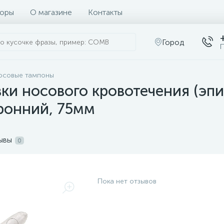
оры
О магазине
Контакты
Город
П
осовые тампоны
ки носового кровотечения (эпи
ронний, 75мм
ывы
0
Пока нет отзывов