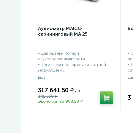
Аудиометр MAICO
В
скрининговый МА 25
• Для оценки потери
• 
слуховосприимчивости.
пе
• Тональная проверка с частотной
• 
модуляцией,...
сл
317 641.50 ₽
341 550 ₽
3
Экономия 23 908.50 ₽