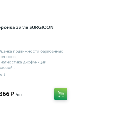
оронка Зигле SURGICON
Оценка подвижности барабанных
репонок.
Диагностика дисфункции
уховой...
 366 ₽