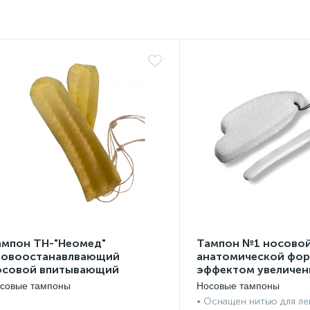
ампон ТН-"Неомед"
Тампон №1 носово
ровоостанавлвающий
анатомической фор
осовой впитывающий
эффектом увеличен
дноразовый стерильный
с нитью безопастно
совые тампоны
Носовые тампоны
0*25 мм, №2
вентиляционной тр
• Оснащен нитью для ле
размер 75мм