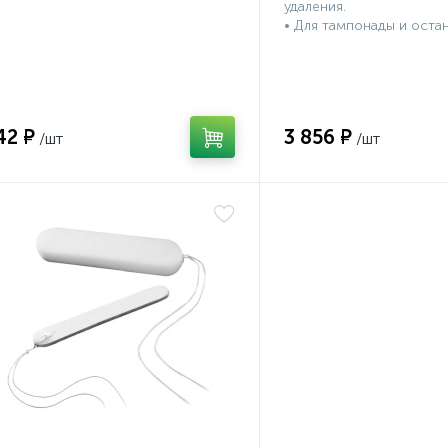
удаления.
• Для тампонады и оста
42 ₽
3 856 ₽