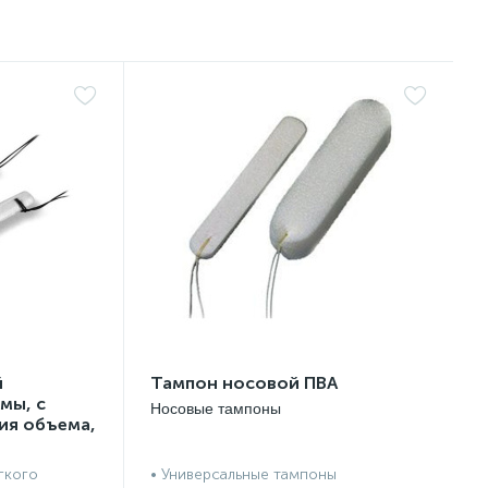
й
Тампон носовой ПВА
мы, с
Носовые тампоны
ия объема,
сти, с
убкой,
гкого
• Универсальные тампоны