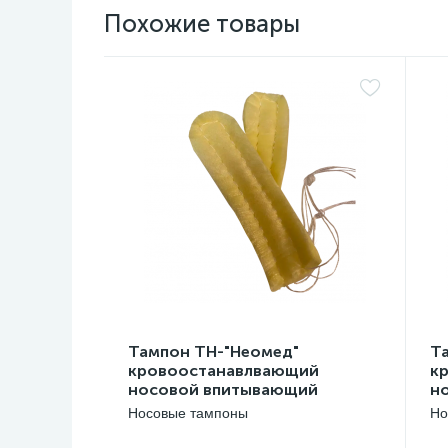
Похожие товары
Тампон ТН-"Неомед"
Т
кровоостанавлвающий
к
носовой впитывающий
н
одноразовый стерильный
о
Носовые тампоны
Но
45*20 мм, №2
9