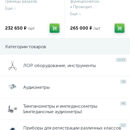
границы раздела...
функционалом.
внешнем настольном
• Проводит...
корпусе с ноутбуком.
Прибор диагностический
ультразвуковой
медицинский
232 650 ₽
265 000 ₽
Категории товаров
1033
ЛОР оборудование, инструменты
56
Аудиометры
45
Тимпанометры и импедансометры
(импедансные аудиометры)
22
Приборы для регистрации различных классов