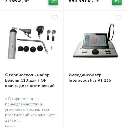
3 366 ₽
684 981 ₽
а
Оториноскоп - набор
Импедансометр
Бейсик С10 для ЛОР
Interacoustics AT 235
врача, диагностический
• Оториноскоп с
принадлежностями
упакован в компактный
пластиковый чемодан, что
делает...