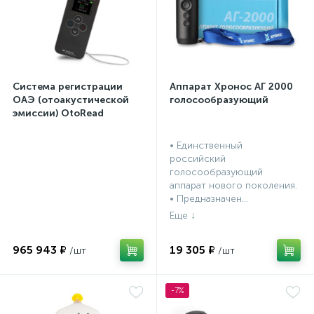
Система регистрации
Аппарат Хронос АГ 2000
ОАЭ (отоакустической
голосообразующий
эмиссии) OtoRead
портативная система (ТЕ
и DP)
• Единственный
российский
голосообразующий
аппарат нового поколения.
опы
• Предназначен...
965 943 ₽
19 305 ₽
-7%