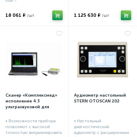
18 061 ₽
1 125 630 ₽
Сканер «Комплексмед»
Аудиометр настольный
исполнение 4.3
STERN OTOSCAN 202
ультразвуковой для
носовых пазух
(эхосинускоп) - прибор
• Возможности прибора
• Настольный
компьютеризированный
позволяют с высокой
диагностический
для синускопических
точностью визуализировать
аудиометр с расширенным
обследований во