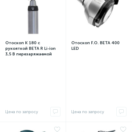
Отоскоп K 180 с
Отоскоп F.O. BETA 400
рукояткой BETA R Li-ion
LED
3,5 В перезаряжаемой
штекерной В-181.27.376