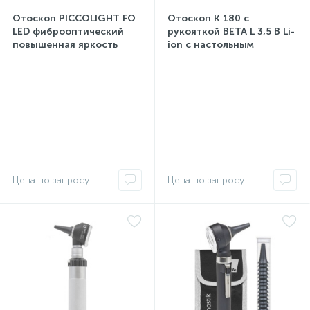
Отоскоп PICCOLIGHT FO
Отоскоп K 180 с
LED фиброоптический
рукояткой BETA L 3,5 В Li-
повышенная яркость
ion c настольным
темно-синий
зарядным блоком NT300
В-181.29.420