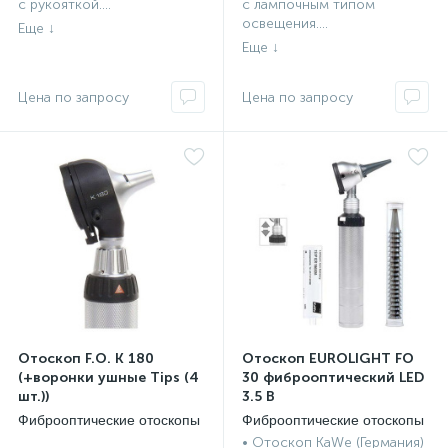
с рукояткой....
с лампочным типом
освещения....
а
Отоскоп F.O. К 180
Отоскоп EUROLIGHT FO
(+воронки ушные Tips (4
30 фиброоптический LED
шт.))
3.5 В
Фиброоптические отоскопы
Фиброоптические отоскопы
• Отоскоп KaWe (Германия)