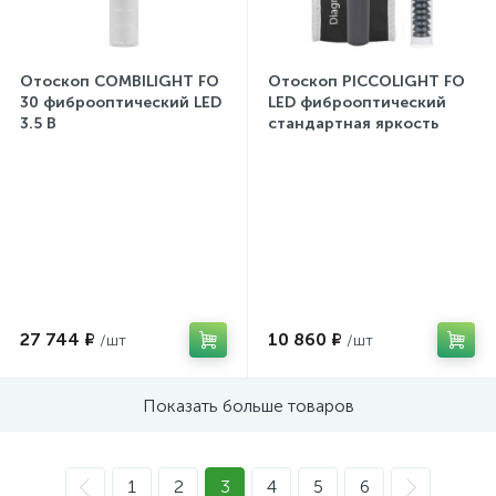
Отоскоп COMBILIGHT FO
Отоскоп PICCOLIGHT FO
30 фиброоптический LED
LED фиброоптический
3.5 В
стандартная яркость
night (черный)
27 744 ₽
10 860 ₽
Показать больше товаров
1
2
3
4
5
6