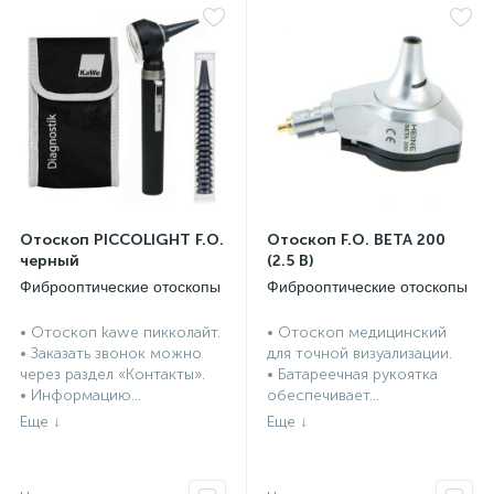
Отоскоп PICCOLIGHT F.O.
Отоскоп F.O. BETA 200
черный
(2.5 В)
Фиброоптические отоскопы
Фиброоптические отоскопы
опы
• Отоскоп kawe пикколайт.
• Отоскоп медицинский
• Заказать звонок можно
для точной визуализации.
через раздел «Контакты».
• Батареечная рукоятка
• Информацию...
обеспечивает...