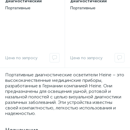
диагностический
диагностический
Портативные
Портативные
диагностические
диагностические
ии
осветители Heine,
осветители Heine,
Германия
Германия
Портативные диагностические осветители Heine – это
высококачественные медицинские приборы,
разработанные в Германии компанией Heine. Они
предназначены для освещения ушной, ротовой и
назальной полостей с целью визуальной диагностики
различных заболеваний. Эти устройства известны
своей компактностью, легкостью использования и
надежностью.