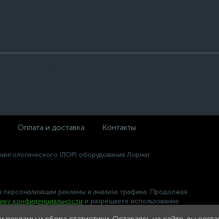
огласие на обработку персональных данных и соглашаюсь с
Оплата и доставка
Контакты
ингологического (ЛОР) оборудования Лормаг
 персонализации рекламы и анализа трафика. Продолжая
ику конфиденциальности
и разрешаете использование
я от использования cookies, отключите их сохранение в
 рекламы и сбора статистики. Оставаясь на сайте, вы согл