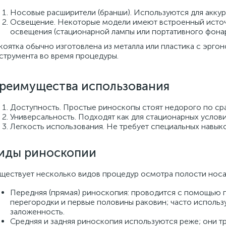
Носовые расширители (бранши). Используются для аккур
Освещение. Некоторые модели имеют встроенный источн
освещения (стационарной лампы или портативного фонар
коятка обычно изготовлена из металла или пластика с эрго
струмента во время процедуры.
реимущества использования
Доступность. Простые риноскопы стоят недорого по с
Универсальность. Подходят как для стационарных условий
Легкость использования. Не требует специальных навыко
иды риноскопии
ществует несколько видов процедур осмотра полости носа
Передняя (прямая) риноскопия: проводится с помощью п
перегородки и первые половины раковин; часто использ
заложенность.
Средняя и задняя риноскопия используются реже; они т