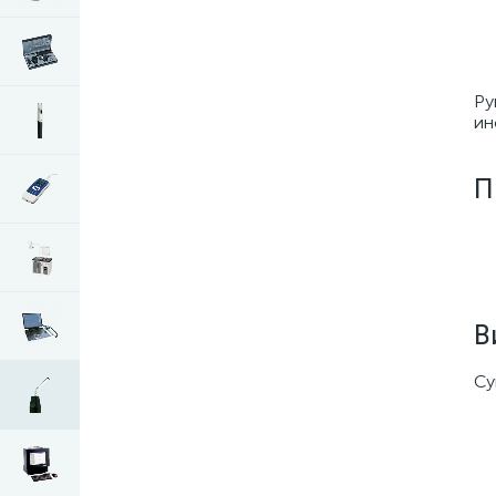
Ру
ин
П
В
Су