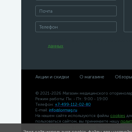
Нажимая на эту кнопку, я даю свое с
данных
.
Акции и скидки
О магазине
Обзоры
© 2021-2026 Магазин медицинского оторинолар
Режим работы: Пн. - Пт.: 9:00 - 19:00
Телефон:
+7-499-112-02-80
E-mail:
info@lormag.ru
На нашем сайте используются файлы
cookies
для
пользоваться сайтом, вы принимаете нашу
полит
рекомендательных технологий
. Чтобы отказатьс
Этот сайт использует cookie-файлы для настройки