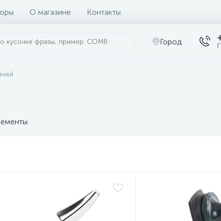
оры
О магазине
Контакты
Город
П
ачей
ементы