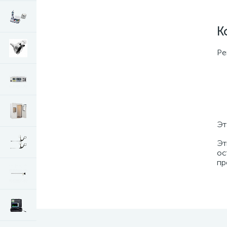
К
Ре
Эт
Эт
ос
пр