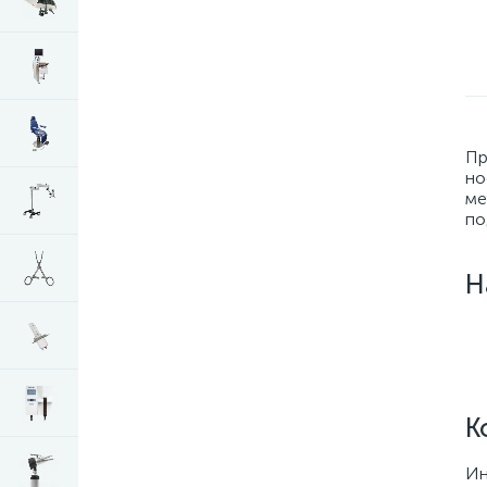
Пр
но
ме
по
Н
К
Ин