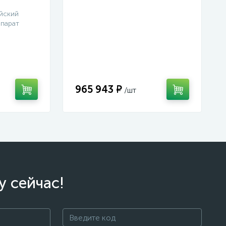
портативная система (ТЕ и
DP)
йский
парат
965 943 ₽
у сейчас!