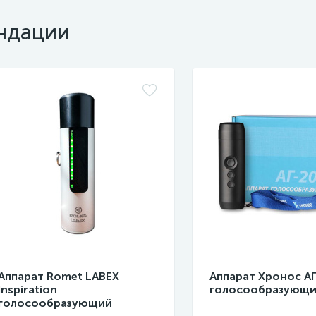
ндации
Аппарат Romet LABEX
Аппарат Хронос АГ
Inspiration
голосообразующ
голосообразующий