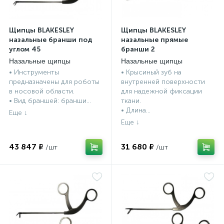
ии
Щипцы BLAKESLEY
Щипцы BLAKESLEY
назальные бранши под
назальные прямые
углом 45
бранши 2
Назальные щипцы
Назальные щипцы
BLAKESLEY, Россия
BLAKESLEY, Россия
• Инструменты
• Крысиный зуб на
предназначены для роботы
внутренней поверхности
в носовой области.
для надежной фиксации
• Вид браншей: бранши...
ткани.
• Длина...
43 847 ₽
31 680 ₽