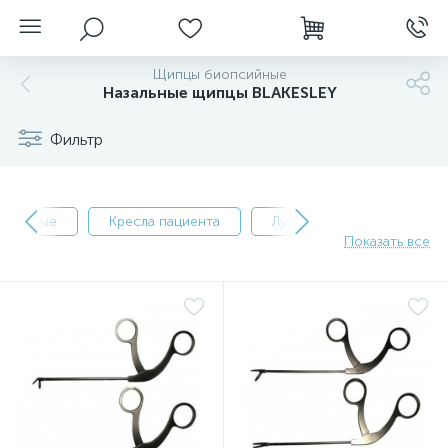
Щипцы биопсийные
Назальные щипцы BLAKESLEY
Фильтр
оразовые
Кресла пациента
Лупы бинокулярные
Показать все
нгоскопы