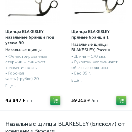
Щипцы BLAKESLEY
Щипцы BLAKESLEY
назальные бранши под
прямые бранши 1
углом 90
Назальные щипцы
Назальные щипцы
BLAKESLEY, Россия
BLAKESLEY, Россия
• Фенестрированные
• Длина – 170 мм.
стержни – снижают
• Рукоятки напоминают
травматичность.
обычные ножницы.
• Рабочая
• Вес 85 г....
часть (трубки) 20...
опы
43 847 ₽
39 313 ₽
Назальные щипцы BLAKESLEY (Блексли) от
компании Biocare