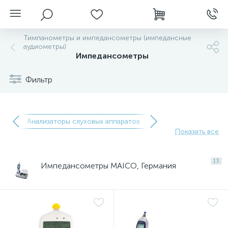
Тимпанометры и импедансометры (импедансные
аудиометры)
Импедансометры
Фильтр
)
Анализаторы слуховых аппаратов
Налобные освети
Показать все
нгоскопы
13
Импедансометры MAICO, Германия