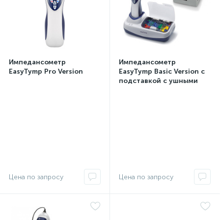
Импедансометр
Импедансометр
EasyTymp Pro Version
EasyTymp Basic Version с
подставкой с ушными
насадками и с
беспроводным
принтером