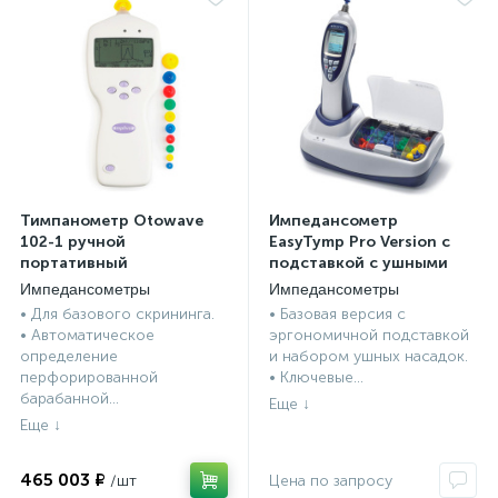
Тимпанометр Otowave
Импедансометр
102-1 ручной
EasyTymp Pro Version с
портативный
подставкой c ушными
насадками MAICO
Импедансометры
Импедансометры
опы
• Для базового скрининга.
• Базовая версия с
• Автоматическое
эргономичной подставкой
определение
и набором ушных насадок.
перфорированной
• Ключевые...
барабанной...
465 003 ₽
Цена по запросу