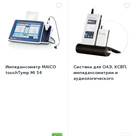
Импедансометр MAICO
Система для ОАЭ, КСВП,
touchTymp MI 34
импедансометрии и
аудиологического
скрининга "Аудио-Смарт"