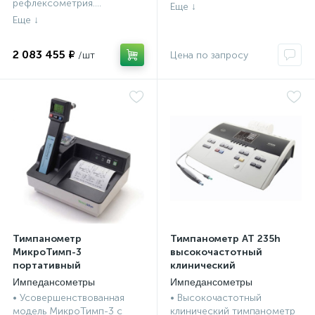
рефлексометрия....
2 083 455 ₽
а
Тимпанометр
Тимпанометр AT 235h
МикроТимп-3
высокочастотный
портативный
клинический
Импедансометры
Импедансометры
• Усовершенствованная
• Высокочастотный
модель МикроТимп-3 с
клинический тимпанометр