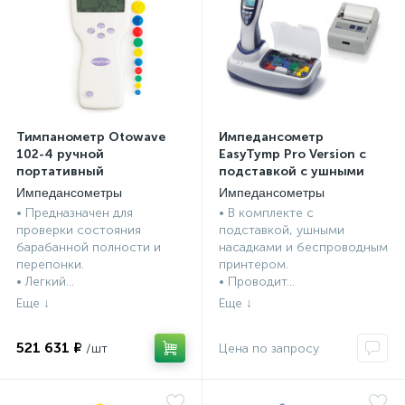
ии
Тимпанометр Otowave
Импедансометр
102-4 ручной
EasyTymp Pro Version с
портативный
подставкой c ушными
насадками и с
Импедансометры
Импедансометры
беспроводным
• Предназначен для
• В комплекте с
принтером MAICO
проверки состояния
подставкой, ушными
барабанной полности и
насадками и беспроводным
перепонки.
принтером.
• Легкий...
• Проводит...
521 631 ₽
Цена по запросу