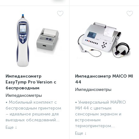
Импедансометр
Импедансометр MAICO MI
EasyTymp Pro Version с
44
беспроводным
Импедансометры
принтером MAICO
Импедансометры
• Мобильный комплект с
• Универсальный МАЙКО
беспроводным принтером
МИ 44 с цветным
– идеальное решение для
сенсорным экраном и
выездных обследований....
встроенным
термопринтером....