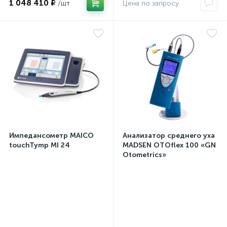
1 048 410 ₽
Импедансометр MAICO
Анализатор среднего уха
touchTymp MI 24
MADSEN OTOflex 100 «GN
Otometrics»
диагностический