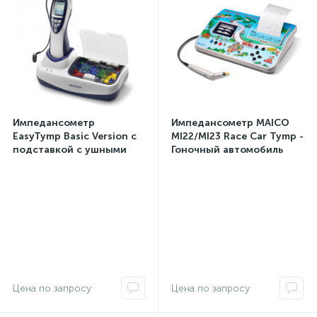
Импедансометр
Импедансометр MAICO
EasyTymp Basic Version с
MI22/MI23 Race Car Tymp -
подставкой с ушными
Гоночный автомобиль
насадками