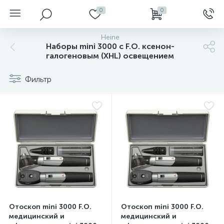
0
0
Heine
Наборы mini 3000 с F.O. ксенон-
галогеновым (XHL) освещением
Фильтр
нгоскопы
Отоскоп mini 3000 F.O.
Отоскоп mini 3000 F.O.
медицинский и
медицинский и