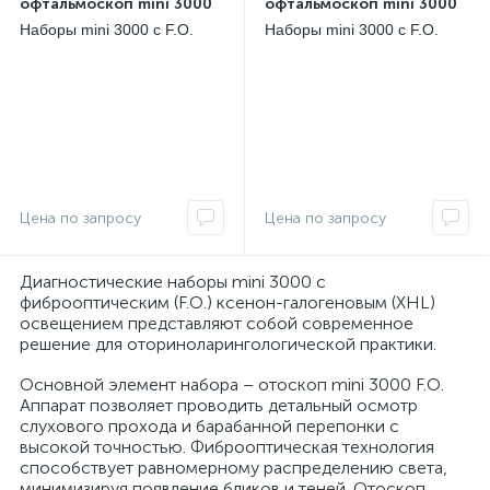
офтальмоскоп mini 3000
офтальмоскоп mini 3000
прямой медицинский
прямой медицинский в
Наборы mini 3000 с F.O.
Наборы mini 3000 с F.O.
наборе Heine
наборе
ксенон-галогеновым (XHL)
ксенон-галогеновым (XHL)
ии
освещением
освещением
Диагностические наборы mini 3000 с
фиброоптическим (F.O.) ксенон-галогеновым (XHL)
освещением представляют собой современное
решение для оториноларингологической практики.
Основной элемент набора – отоскоп mini 3000 F.O.
Аппарат позволяет проводить детальный осмотр
слухового прохода и барабанной перепонки с
высокой точностью. Фиброоптическая технология
способствует равномерному распределению света,
минимизируя появление бликов и теней. Отоскоп