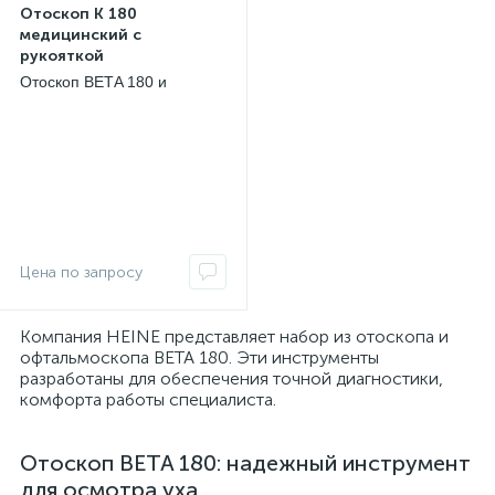
Отоскоп К 180
медицинский с
рукояткой
перезаряжаемой BETA 4
Отоскоп ВЕТA 180 и
USB и офтальмоскоп К
офтальмоскоп ВЕТA 180
180 прямой медицинский
с в наборе Heine
опы
Компания HEINE представляет набор из отоскопа и
офтальмоскопа BETA 180. Эти инструменты
разработаны для обеспечения точной диагностики,
комфорта работы специалиста.
Отоскоп BETA 180: надежный инструмент
для осмотра уха