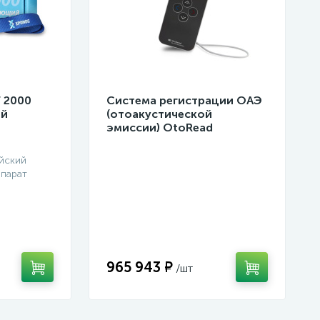
 2000
Система регистрации ОАЭ
ий
(отоакустической
эмиссии) OtoRead
портативная система (ТЕ и
DP)
йский
парат
965 943 ₽