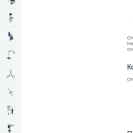
От
He
от
К
От