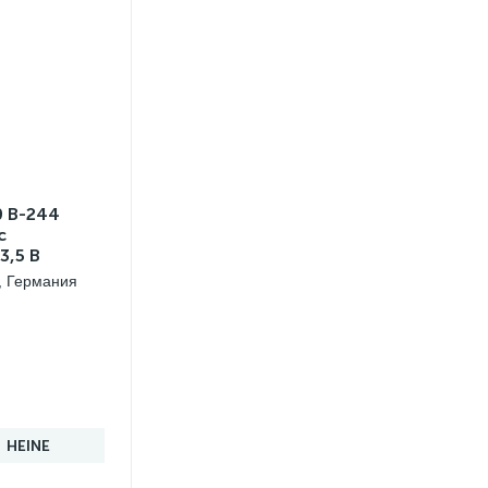
 В-244
с
3,5 В
штекерной
, Германия
HEINE