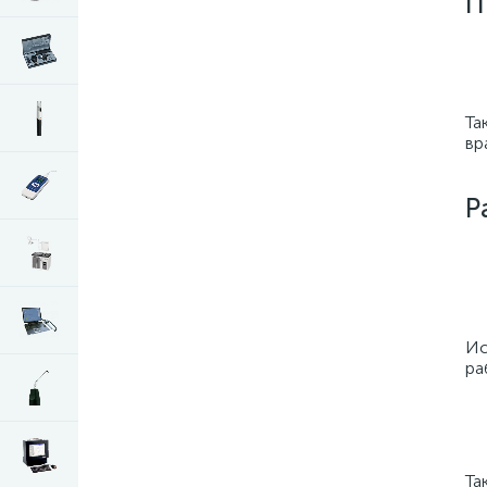
П
Та
вр
Р
Ис
ра
Та