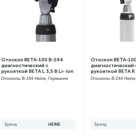
Отоскоп BETA-100 В-244
Отоскоп BETA-100
диагностический с
диагностический 
рукояткой BETA L 3,5 В Li- ion
рукояткой ВЕТА R 
c настольным зарядным
перезаряжаемой 
Отоскопы B-244 Heine, Германия
Отоскопы B-244 Heine
блоком NT300
B-244.20.376
HEINE