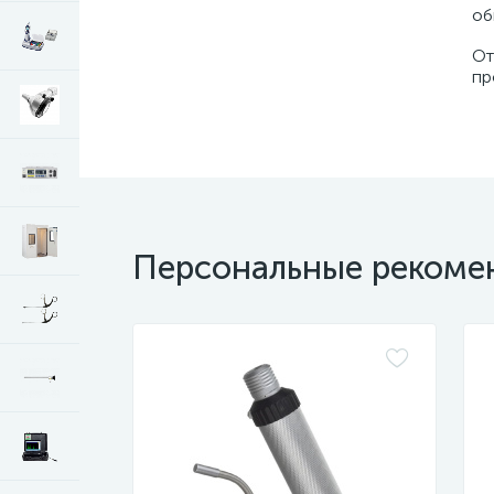
об
От
пр
Персональные рекоме