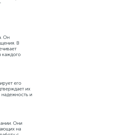
т
а. Он
щения. В
ечивает
ы каждого
ирует его
дтверждает их
ы надежность и
ании. Они
тающих на
работу с