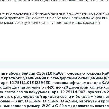
 – это надежный и функциональный инструмент, который с
й практике. Он сочетает в себе все необходимые функци
ечивая высокую точность и удобство в использовании.
ия набора Бейсик С10/Е10 KaWe: головка отоскопа Ka
-х кратного увеличения и стандартным освещением (и
 арт. 12.75111.013 (28943)); головка офтальмоскопа Ka
ющим диапазон линз от +20 до -20 диоптрий колесико
ик света лампа вакуумная, арт. 12.75114.003; рукоятка 
ная, с регулировкой яркости света и боковым крепле
вые – 3 шт. Ø 2,5мм, Ø 3,5мм, Ø 4,5мм; изогнутый кр
льных зеркала размер Ø 20 и Ø 22 мм; держатель шпател