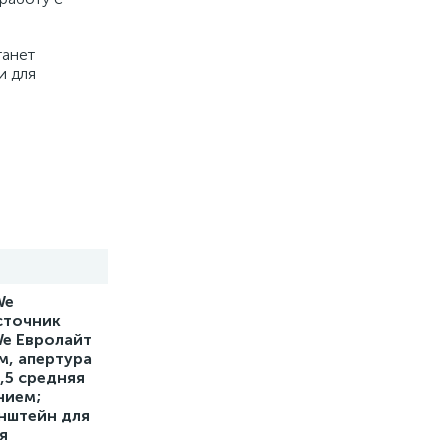
танет
и для
We
сточник
We Евролайт
м, апертура
2,5 средняя
нием;
онштейн для
я