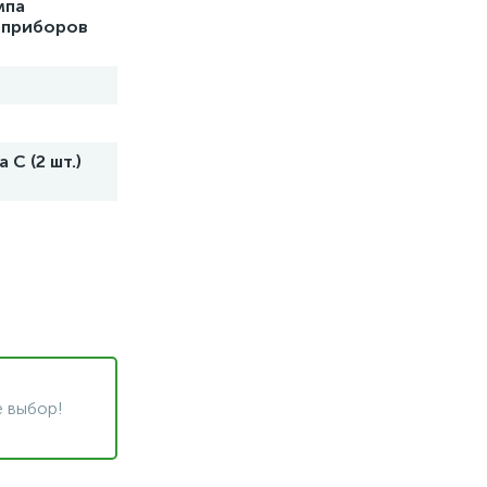
мпа
я приборов
С (2 шт.)
 выбор!