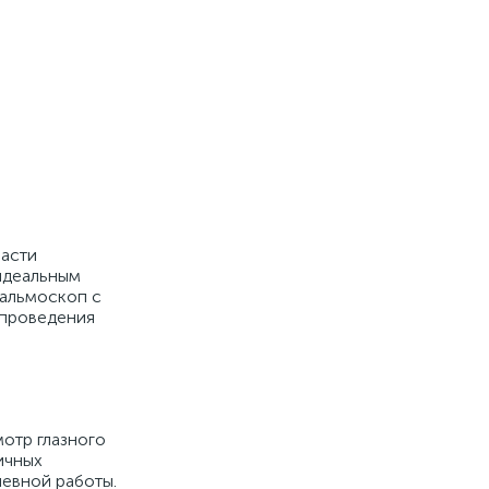
ласти
 идеальным
тальмоскоп с
 проведения
отр глазного
ичных
невной работы.