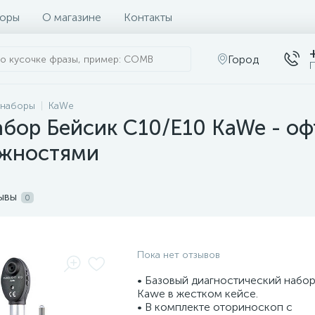
оры
О магазине
Контакты
Город
П
 наборы
KaWe
бор Бейсик С10/Е10 KaWe - оф
ежностями
ывы
0
Пока нет отзывов
• Базовый диагностический набор
Kawe в жестком кейсе.
• В комплекте оториноскоп с