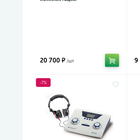
20 700 ₽
9
-7%