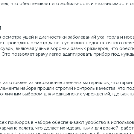
еек, что обеспечивает его мобильность и независимость о
и
 осмотра ушей и диагностики заболеваний уха, горла и нос
ет проводить осмотр даже в условиях недостаточного осве
суары, включая ушные воронки разных размеров, что обесп
. Это позволяет врачу легко адаптировать прибор под нужд
изготовлен из высококачественных материалов, что гарант
элементы набора прошли строгий контроль качества, что по
 отличным выбором для медицинских учреждений, где важн
сех приборов в наборе обеспечивают удобство в использов
армане халата, что делает их идеальными для врачей, рабо
нства. Простота в эксплуатации позволяет быстро освоить 