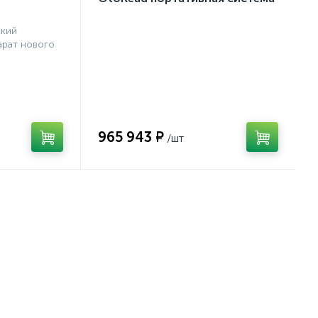
(ТЕ и DP)
ский
рат нового
965 943 ₽