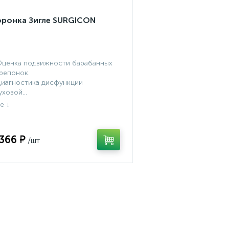
оронка Зигле SURGICON
Оценка подвижности барабанных
репонок.
Диагностика дисфункции
уховой...
 366 ₽