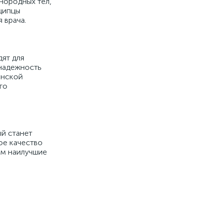
нородных тел,
 щипцы
 врача.
ят для
 надежность
инской
го
й станет
ое качество
ам наилучшие