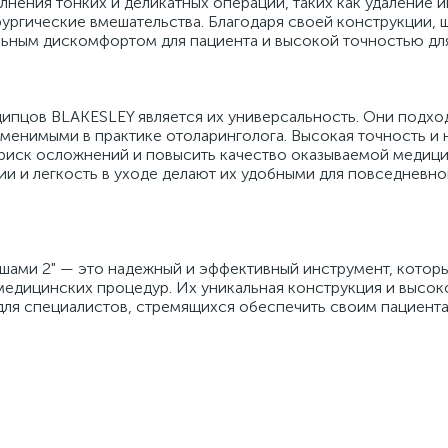
нения тонких и деликатных операций, таких как удаление и
ургические вмешательства. Благодаря своей конструкции,
ьным дискомфортом для пациента и высокой точностью для
ипцов BLAKESLEY является их универсальность. Они подход
заменимыми в практике отоларинголога. Высокая точность и
 риск осложнений и повысить качество оказываемой медиц
ии и легкость в уходе делают их удобными для повседневно
ами 2" — это надежный и эффективный инструмент, которы
дицинских процедур. Их уникальная конструкция и высок
для специалистов, стремящихся обеспечить своим пациент