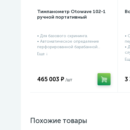
Тимпанометр Otowave 102-1
В
ручной портативный
• Для базового скрининга.
• 
• Автоматическое определение
пе
перфорированной барабанной...
• 
сл
465 003 ₽
3
Похожие товары