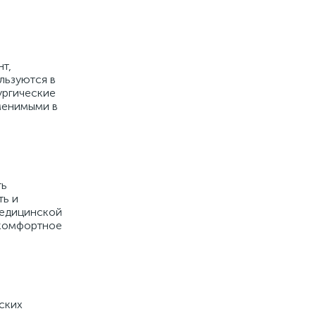
т,
льзуются в
ургические
аменимыми в
ть
ть и
медицинской
 комфортное
ских