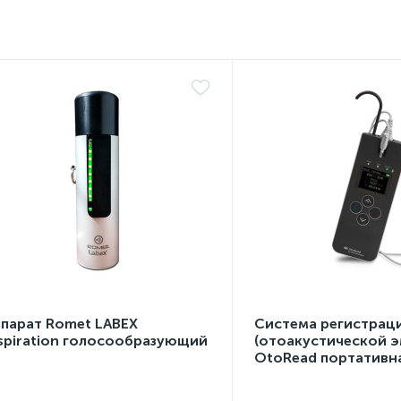
ппарат Romet LABEX
Система регистрац
spiration голосообразующий
(отоакустической э
OtoRead портативн
(ТЕ и DP)