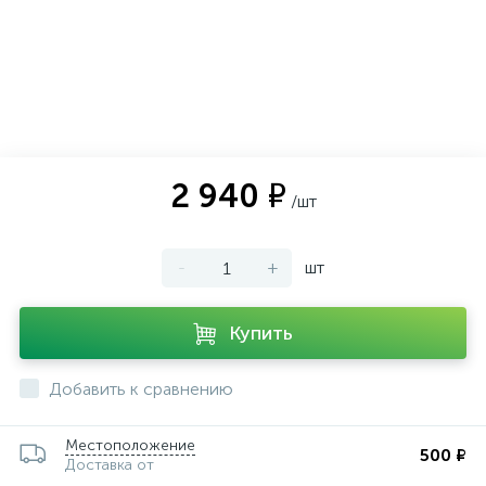
ии
2 940 ₽
/шт
-
+
шт
Купить
Добавить к сравнению
Местоположение
500 ₽
Доставка от