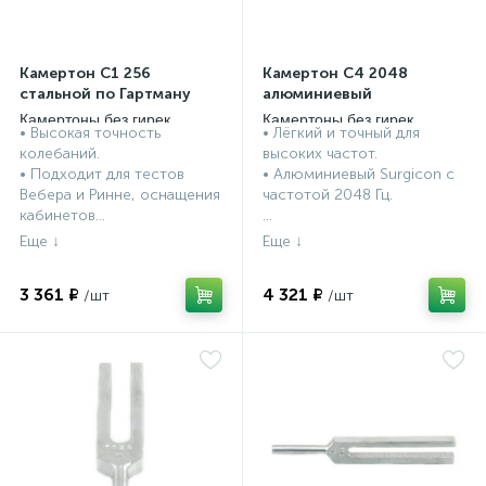
Камертон C1 256
Камертон C4 2048
стальной по Гартману
алюминиевый
Камертоны без гирек
Камертоны без гирек
• Высокая точность
• Лёгкий и точный для
колебаний.
высоких частот.
• Подходит для тестов
• Алюминиевый Surgicon с
Вебера и Ринне, оснащения
частотой 2048 Гц.
кабинетов...
...
3 361 ₽
4 321 ₽