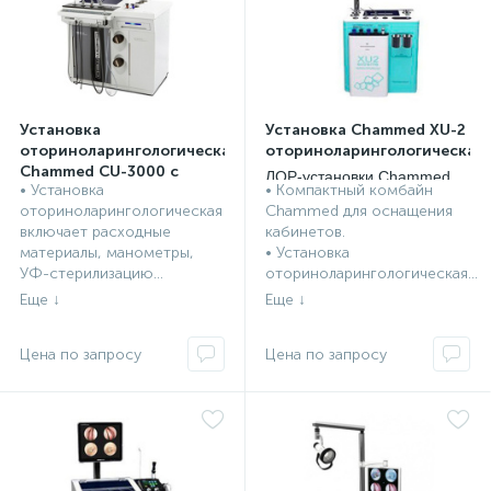
Установка
Установка Chammed XU-2
оториноларингологическая
оториноларингологическая
Chammed CU-3000 с
ЛОР-установки Chammed,
• Установка
• Компактный комбайн
принадлежностями,
ЛОР-установки Chammed,
Южная Корея
оториноларингологическая
Chammed для оснащения
манометрами, УФ-
Южная Корея
включает расходные
кабинетов.
стерилизация
материалы, манометры,
• Установка
эндоскопов
УФ-стерилизацию...
оториноларингологическая...