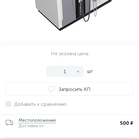
ии
Не указана цена
-
+
шт
Запросить КП
Добавить к сравнению
Местоположение
500 ₽
Доставка от