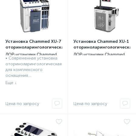
Установка Chammed XU-7
Установка Chammed XU-1
оториноларингологическая
оториноларингологическая
ЛОР-установки Chammed,
ЛОР-установки Chammed,
• Современная установка
Южная Корея
Южная Корея
оториноларингологическая
для комплексного
оснащения....