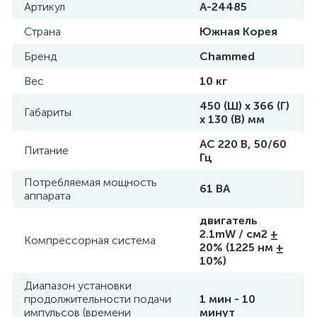
Артикул
А-24485
Страна
Южная Корея
Бренд
Chammed
Вес
10 кг
450 (Ш) х 366 (Г)
Габариты
x 130 (В) мм
AC 220 В, 50/60
Питание
Гц
Потребляемая мощность
61 ВА
аппарата
двигатель
2.1mW / см2 ±
Компрессорная система
20% (1225 нм ±
10%)
Диапазон установки
продолжительности подачи
1 мин - 10
импульсов (времени
минут