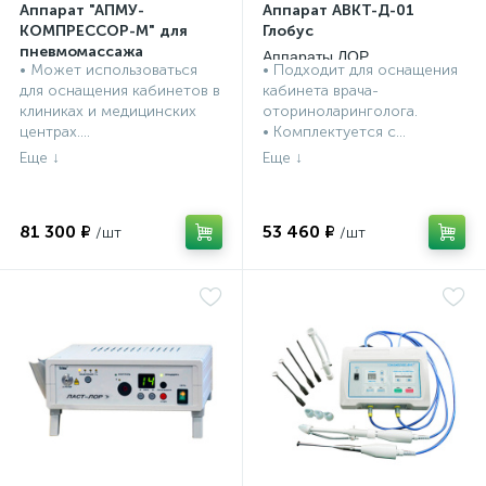
Аппарат "АПМУ-
Аппарат АВКТ-Д-01
КОМПРЕССОР-М" для
Глобус
пневмомассажа
Аппараты ЛОР
• Может использоваться
• Подходит для оснащения
барабанной ушной
Аппараты ЛОР
процедурные
для оснащения кабинетов в
кабинета врача-
перепонки
процедурные
клиниках и медицинских
оториноларинголога.
центрах....
• Комплектуется с...
81 300 ₽
53 460 ₽