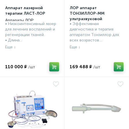
Аппарат лазерной
ЛОР аппарат
терапии ЛАСТ-ЛОР
ТОНЗИЛЛОР-ММ
ультразвуковой
Аппараты ЛОР
• Низкоинтенсивный лазер
• Эффективная
низкочастотный
процедурные
Аппараты ЛОР
для лечения воспалений и
диагностика и терапия
процедурные
регенерации тканей.
аппаратом Тонзиллор для
• Длина...
всех возрастов....
110 000 ₽
169 488 ₽