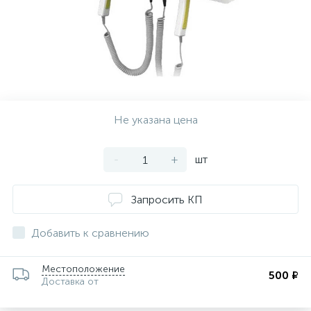
ии
Не указана цена
-
+
шт
Запросить КП
Добавить к сравнению
Местоположение
500 ₽
Доставка от