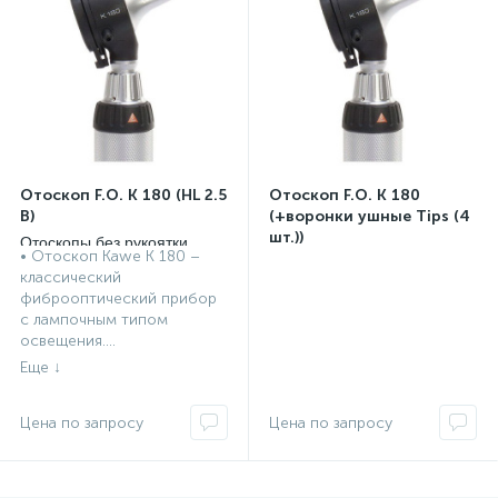
Отоскоп F.O. К 180 (HL 2.5
Отоскоп F.O. К 180
В)
(+воронки ушные Tips (4
шт.))
Отоскопы без рукоятки
• Отоскоп Kawe К 180 –
Heine, Германия
Отоскопы без рукоятки
классический
Heine, Германия
фиброоптический прибор
с лампочным типом
освещения....