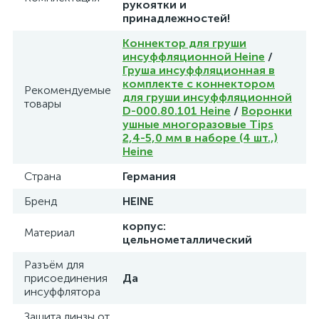
рукоятки и
принадлежностей!
Коннектор для груши
инсуффляционной Heine
/
Груша инсуффляционная в
комплекте с коннектором
Рекомендуемые
для груши инсуффляционной
товары
D-000.80.101 Heine
/
Воронки
ушные многоразовые Tips
2,4-5,0 мм в наборе (4 шт.,)
Heine
Страна
Германия
Бренд
HEINE
корпус:
Материал
цельнометаллический
Разъём для
присоединения
Да
инсуффлятора
Защита линзы от