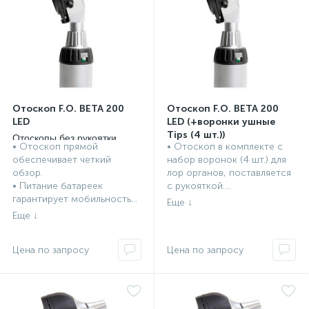
Отоскоп F.O. BETA 200
Отоскоп F.O. BETA 200
LED
LED (+воронки ушные
Tips (4 шт.))
Отоскопы без рукоятки
• Отоскоп прямой
• Отоскоп в комплекте с
Heine, Германия
Отоскопы без рукоятки
обеспечивает четкий
набор воронок (4 шт.) для
Heine, Германия
обзор.
лор органов, поставляется
• Питание батареек
с рукояткой....
гарантирует мобильность...