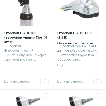
Отоскоп F.O. К 180
Отоскоп F.O. BETA 200
(+воронки ушные Tips (4
(2.5 В)
шт.))
Отоскопы без рукоятки
• Отоскоп
• Отоскоп медицинский
Отоскопы без рукоятки
Heine, Германия
фиброоптический.
для точной визуализации.
Heine, Германия
• Узнать цену можно через
• Батареечная рукоятка
электронную почту.
обеспечивает...