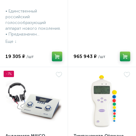
портативная система (ТЕ
и DP)
• Единственный
российский
голосообразующий
аппарат нового поколения.
• Предназначен...
19 305 ₽
965 943 ₽
-7%
Аудиометр MAICO
Тимпанометр Otowave