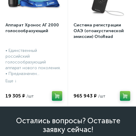
Аппарат Хронос АГ 2000
Система регистрации
голосообразующий
ОАЭ (отоакустической
эмиссии) OtoRead
портативная система (ТЕ
и DP)
• Единственный
российский
голосообразующий
аппарат нового поколения.
• Предназначен...
19 305 ₽
965 943 ₽
Остались вопросы? Оставьте
заявку сейчас!