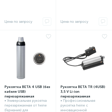
Рукоятка ВЕТА 4 USB (без
Рукоятка BETA ТR (4USB)
кабеля USB)
3,5 V Li-ion
перезаряжаемая
перезаряжаемая
• Универсальная рукоятка
• Профессиональная
Рукоятки и зарядные
Рукоятки и зарядные
перезаряжаемая от heine
рукоятка heine с
устройства Heine, Германия
устройства Heine, Германия
(Германия) для
инновационной