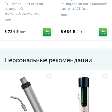
Хартману
Хартману
Гц – эталон для оценки
демпферами для эталонной
воздушной
частоты 128 Гц....
звукопроводимости....
5 724 ₽
8 664 ₽
Персональные рекомендации