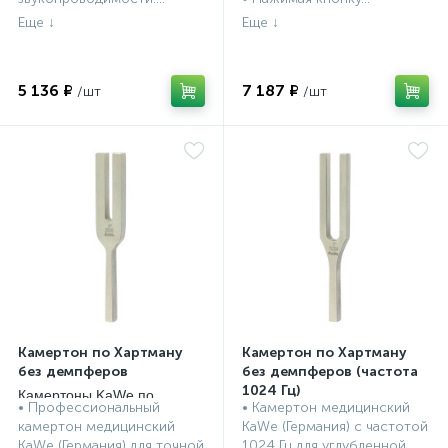
5 136 ₽
7 187 ₽
Камертон по Хартману
Камертон по Хартману
без демпферов
без демпферов (частота
1024 Гц)
Камертоны KaWe по
• Профессиональный
• Камертон медицинский
Хартману
Камертоны KaWe по
камертон медицинский
KaWe (Германия) с частотой
Хартману
KaWe (Германия) для точной
1024 Гц для углубленной