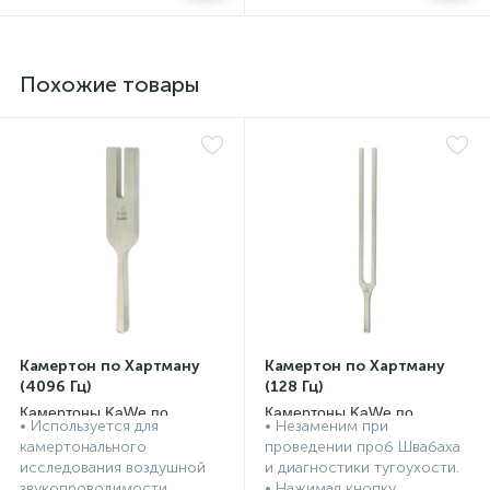
Похожие товары
Камертон по Хартману
Камертон по Хартману
(4096 Гц)
(128 Гц)
Камертоны KaWe по
Камертоны KaWe по
• Используется для
• Незаменим при
Хартману
Хартману
камертонального
проведении проб Швабаха
исследования воздушной
и диагностики тугоухости.
звукопроводимости....
• Нажимая кнопку...