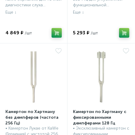
диагностики слуха...
функциональной...
4 849 ₽
5 293 ₽
Камертон по Хартману
Камертон по Хартману с
без демпферов (частота
фиксированными
256 Гц)
демпферами 128 Гц
• Камертон Лукае от KaWe
• Эксклюзивный камертон с
Камертоны KaWe по
Камертоны KaWe по
(Германия) с частотой 256
фиксированными