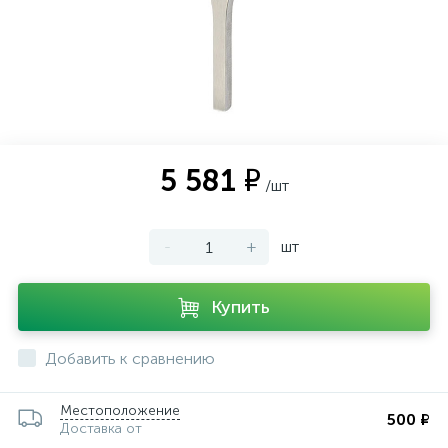
ии
5 581 ₽
/шт
-
+
шт
Купить
Добавить к сравнению
Местоположение
500 ₽
Доставка от