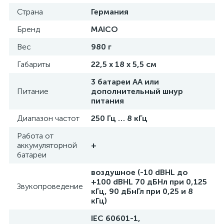
Страна
Германия
Бренд
MAICO
Вес
980 г
Габариты
22,5 х 18 х 5,5 см
3 батареи AA или
Питание
дополнительный шнур
питания
Диапазон частот
250 Гц … 8 кГц
Работа от
аккумуляторной
+
батареи
воздушное (-10 dBHL до
+100 dBHL 70 дБНл при 0,125
Звукопроведение
кГц, 90 дБнГл при 0,25 и 8
кГц)
IEC 60601-1,