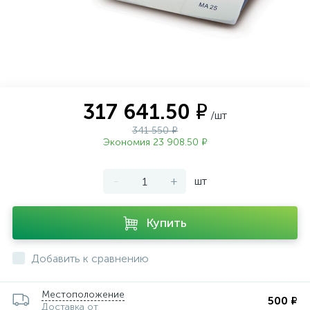
ии
317 641.50 ₽
/шт
341 550 ₽
Экономия 23 908.50 ₽
-
+
шт
Купить
Добавить к сравнению
Местоположение
500 ₽
Доставка от