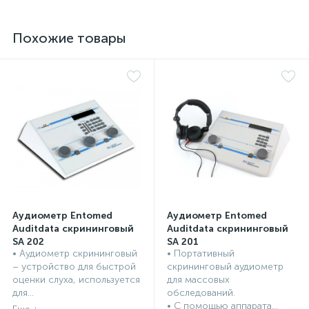
Похожие товары
Аудиометр Entomed
Аудиометр Entomed
Auditdata скрининговый
Auditdata скрининговый
SA 202
SA 201
• Аудиометр скрининговый
• Портативный
Скрининговые аудиометры
Скрининговые аудиометры
– устройство для быстрой
скрининговый аудиометр
оценки слуха, используется
для массовых
для...
обследований.
• С помощью аппарата...