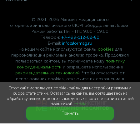
© 2021-2026 Магазин медицинского
оториноларингологического (ЛОР) оборудования Лормаг
Режим работы: Пн. - Пт.: 9:00 - 19:00
Телефон:
+7-499-112-02-80
E-mail:
info@lormag.ru
На нашем сайте используются файлы
cookies
для
персонализации рекламы и анализа трафика. Продолжая
пользоваться сайтом, вы принимаете нашу
политику
конфиденциальности
и разрешаете использование
рекомендательных технологий
. Чтобы отказаться от
использования cookies, отключите их сохранение в
настройках браузера.
Этот сайт использует cookie-файлы для настройки рекламы и
сбора статистики. Оставаясь на сайте, вы соглашаетесь на
обработку ваших персональных данных в соответствии с нашей
политикой
cookies
.
Принять