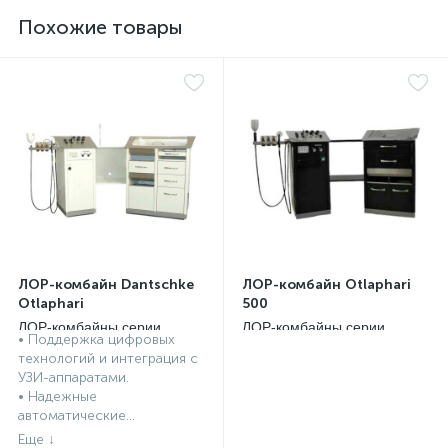
Похожие товары
ЛОР-комбайн Dantschke
ЛОР-комбайн Otlaphari
Otlaphari
500
ЛОР-комбайны серии
ЛОР-комбайны серии
• Поддержка цифровых
Otlaphari Dantschke,
Otlaphari Dantschke,
технологий и интеграция с
Германия
Германия
УЗИ-аппаратами.
• Надежные
автоматические...