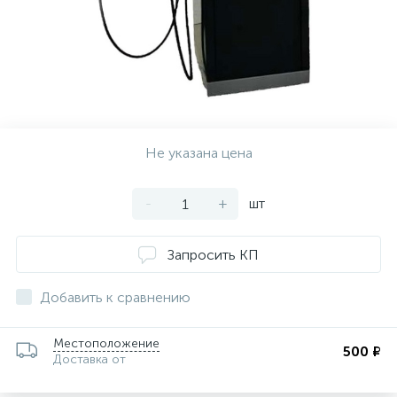
ии
Не указана цена
-
+
шт
Запросить КП
Добавить к сравнению
Местоположение
500 ₽
Доставка от