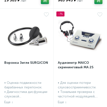
19 305 ₽
965 943 ₽
-7%
Воронка Зигле SURGICON
Аудиометр MAICO
скрининговый МА 25
• Оценка подвижности
• Для оценки потери
барабанных перепонок.
слуховосприимчивости.
• Диагностика дисфункции
• Тональная проверка с
слуховой...
частотной модуляцией,...