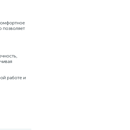
 комфортное
о позволяет
очность,
ечивая
ной работе и