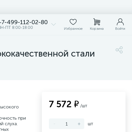
+7-499-112-02-80
Н-ПТ 8:00-18:00
Избранное
Корзина
Войти
ококачественной стали
7 572 ₽
/шт
высокого
точность при
й слуха.
-
+
шт
тных