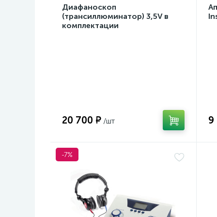
Диафаноскоп
А
(трансиллюминатор) 3,5V в
In
комплектации
20 700 ₽
9
-7%