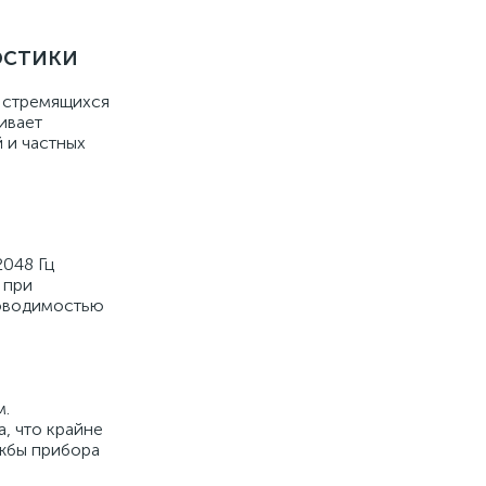
остики
, стремящихся
ивает
 и частных
2048 Гц
 при
роводимостью
м.
а, что крайне
ужбы прибора