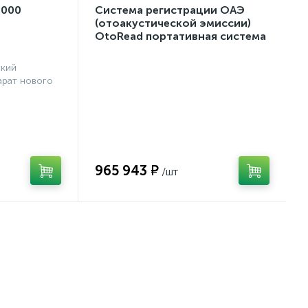
2000
Система регистрации ОАЭ
(отоакустической эмиссии)
OtoRead портативная система
(ТЕ и DP)
ский
рат нового
965 943 ₽