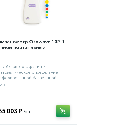
импанометр Otowave 102-1
учной портативный
Для базового скрининга.
Автоматическое определение
рфорированной барабанной...
65 003 ₽