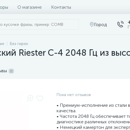
оры
О магазине
Контакты
Город
П
ие
Без гирек
ий Riester С-4 2048 Гц из выс
ывы
0
Пока нет отзывов
• Премиум-исполнение из стали 
качества.
• Частота 2048 Гц обеспечивает 
диагностике различных отклонени
• Немецкий камертон для экспер