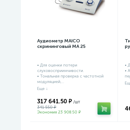
Аудиометр MAICO
Т
скрининговый МА 25
р
• Для оценки потери
• 
слуховосприимчивости.
• 
• Тональная проверка с частотной
пе
модуляцией,...
317 641.50 ₽
341 550 ₽
4
Экономия 23 908.50 ₽