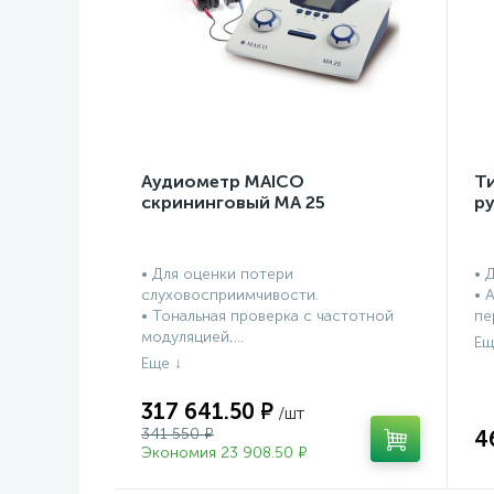
Аудиометр MAICO
Т
скрининговый МА 25
р
• Для оценки потери
• 
слуховосприимчивости.
• 
• Тональная проверка с частотной
пе
модуляцией,...
317 641.50 ₽
341 550 ₽
4
Экономия 23 908.50 ₽