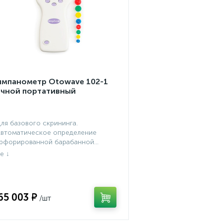
импанометр Otowave 102-1
учной портативный
Для базового скрининга.
Автоматическое определение
рфорированной барабанной...
65 003 ₽