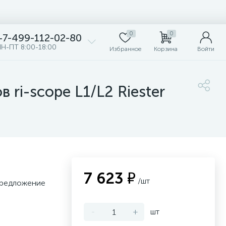
0
0
+7-499-112-02-80
Н-ПТ 8:00-18:00
Избранное
Корзина
Войти
ri-scope L1/L2 Riester
7 623 ₽
/шт
 предложение
-
+
шт