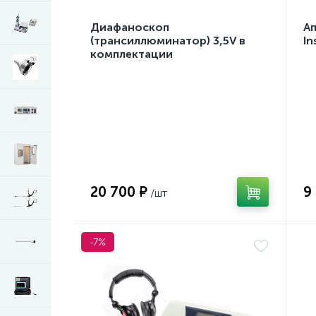
Диафаноскоп
А
(трансиллюминатор) 3,5V в
In
комплектации
20 700 ₽
9
-7%