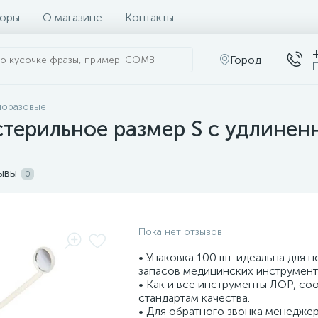
оры
О магазине
Контакты
Город
П
норазовые
стерильное размер S с удлинен
ывы
0
Пока нет отзывов
• Упаковка 100 шт. идеальна для 
запасов медицинских инструмент
• Как и все инструменты ЛОР, со
стандартам качества.
• Для обратного звонка менеджер