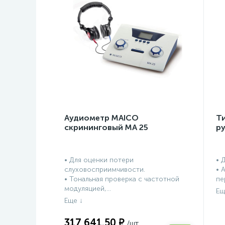
Аудиометр MAICO
Т
скрининговый МА 25
р
• Для оценки потери
• 
слуховосприимчивости.
• 
• Тональная проверка с частотной
пе
модуляцией,...
317 641.50 ₽