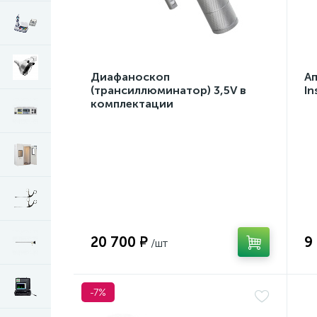
Диафаноскоп
А
(трансиллюминатор) 3,5V в
In
комплектации
20 700 ₽
9
-7%