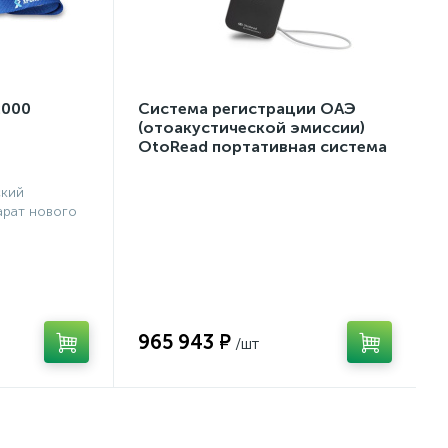
2000
Система регистрации ОАЭ
(отоакустической эмиссии)
OtoRead портативная система
(ТЕ и DP)
ский
рат нового
965 943 ₽