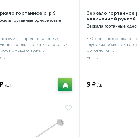
ркало гортанное р-р S
Зеркало гортанное р
удлиненной ручкой
ркала гортанные одноразовые
Зеркала гортанные одн
Инструмент предназначен для
• Стерильное зеркало го
учения горла, глотки и голосовых
глубоких областей горт
язок помощью врача...
ротоглотки....
 ₽
9 ₽