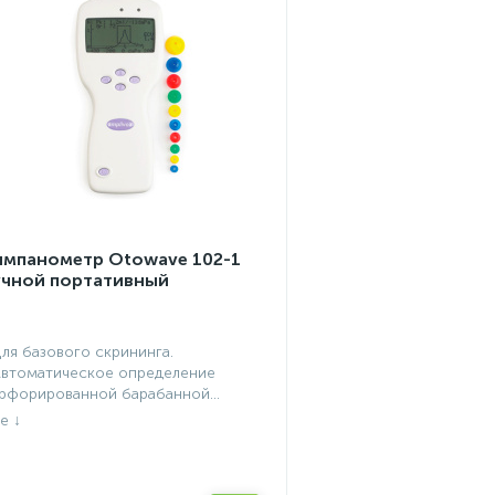
импанометр Otowave 102-1
учной портативный
Для базового скрининга.
Автоматическое определение
рфорированной барабанной...