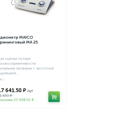
удиометр MAICO
крининговый МА 25
Для оценки потери
уховосприимчивости.
Тональная проверка с частотной
дуляцией,...
17 641.50 ₽
1 550 ₽
ономия 23 908.50 ₽