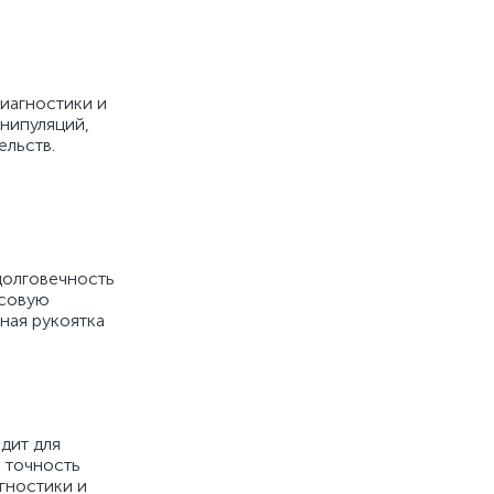
иагностики и
нипуляций,
ельств.
долговечность
осовую
ная рукоятка
дит для
я точность
гностики и