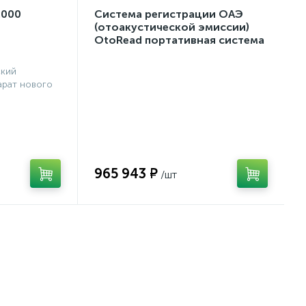
2000
Система регистрации ОАЭ
(отоакустической эмиссии)
OtoRead портативная система
(ТЕ и DP)
ский
рат нового
965 943 ₽