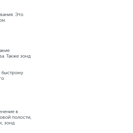
вания. Это
рм.
такие
а. Также зонд
т быстрому
го
енение в
овой полости,
м, зонд