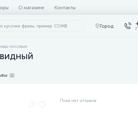
оры
О магазине
Контакты
Город
П
онды носовые
евидный
ывы
0
Пока нет отзывов