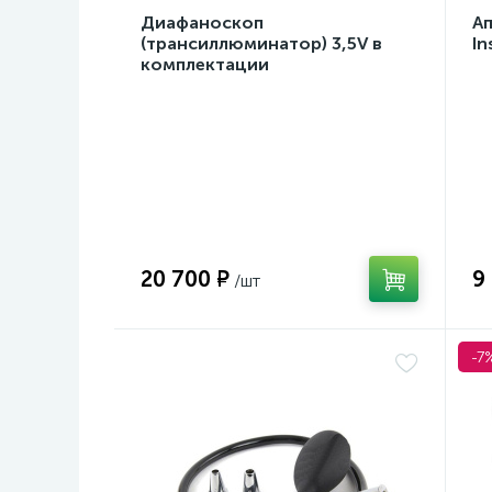
Диафаноскоп
А
(трансиллюминатор) 3,5V в
In
комплектации
20 700 ₽
9
-7