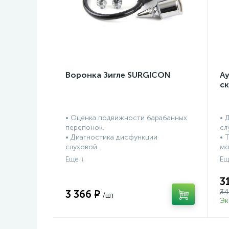
Воронка Зигле SURGICON
А
с
• Оценка подвижности барабанных
• 
перепонок.
сл
• Диагностика дисфункции
• 
слуховой...
мо
3
34
3 366 ₽
Эк