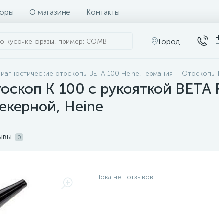
оры
О магазине
Контакты
Город
П
иагностические отоскопы BETA 100 Heine, Германия
Отоскопы B
скоп K 100 с рукояткой BETA R 
екерной, Heine
ывы
0
Пока нет отзывов