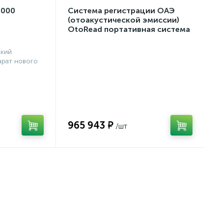
2000
Система регистрации ОАЭ
(отоакустической эмиссии)
OtoRead портативная система
(ТЕ и DP)
ский
рат нового
965 943 ₽