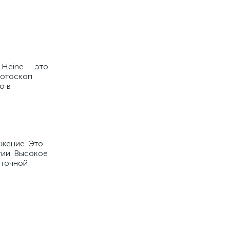
 Heine — это
 отоскоп
о в
ажение. Это
гии. Высокое
 точной