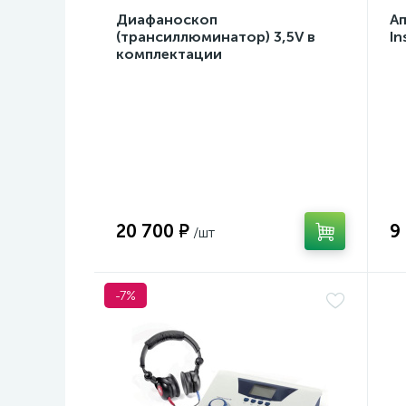
Диафаноскоп
А
(трансиллюминатор) 3,5V в
In
комплектации
20 700 ₽
9
-7%