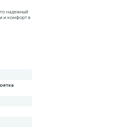
это надежный
и и комфорт в
коятка