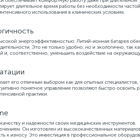
ки обеспечивает комфортную работу даже при длительном
нтирует длительное время работы без необходимости частой
нтенсивного использования в клинических условиях.
огичность
высокой энергоэффективностью. Литий-ионная батарея обе
ительности. Это не только удобно, но и экологично, так ка
й и, соответственно, уменьшить воздействие на окружающу
уатации
лает его отличным выбором как для опытных специалистов, 
туитивно понятное управление позволяют быстро освоить р
тенсивной практики.
ine
 качеству и надежности своих медицинских инструментов.
ючением. Он изготовлен из высококачественных материалов
сть к износу. Это инвестиция в профессиональное оборудо