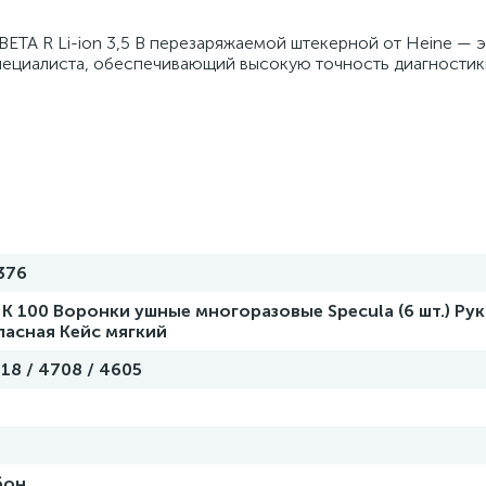
BETA R Li-ion 3,5 В перезаряжаемой штекерной от Heine — 
ециалиста, обеспечивающий высокую точность диагностик
.376
К 100 Воронки ушные многоразовые Specula (6 шт.) Ру
пасная Кейс мягкий
18 / 4708 / 4605
я
бон