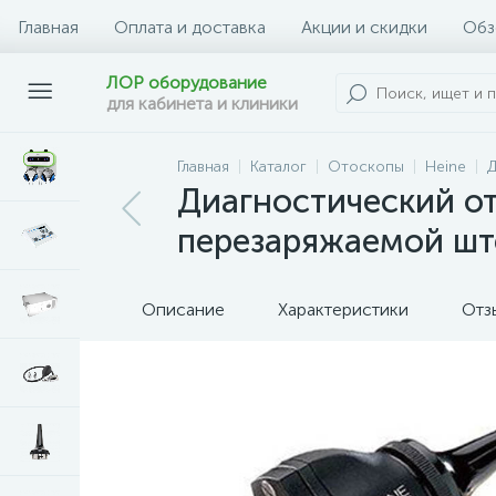
Главная
Оплата и доставка
Акции и скидки
Обз
ЛОР оборудование
для кабинета и клиники
Главная
Каталог
Отоскопы
Heine
Д
Диагностический ото
перезаряжаемой шт
Описание
Характеристики
Отз