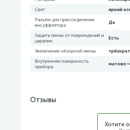
Свет
яркий кс
Разъём для присоединения
Да
инсуффлятора
Защита линзы от повреждений и
Есть
царапин
Увеличение обзорной линзы
трёхкра
Внутренняя поверхность
матово-ч
прибора
Отзывы
Хотите о