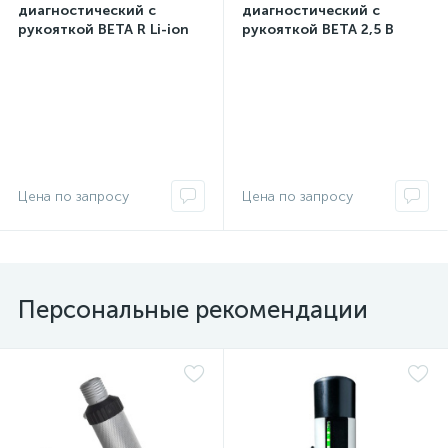
диагностический с
диагностический с
рукояткой BETA R Li-ion
рукояткой ВЕТА 2,5 В
3,5 В перезаряжаемой
батареечной
Отоскопы B-237 Heine,
Отоскопы B-237 Heine,
штекерной
Германия
Германия
Персональные рекомендации