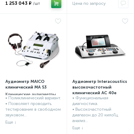
1 253 043 ₽
Аудиометр MAICO
Аудиометр Interacoustics
клинический MA 53
высокочастотный
клинический AC 40e
Клинические аудиометры
• Поликлинический вариант.
• Функциональная
Клинические аудиометры
• Позволяет проводить
диагностика.
тестирование в свободном
• Высокочастотный
звуковом...
диапазон до 20 килоГц,
анализ...