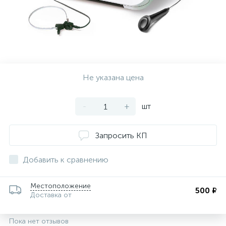
ии
Не указана цена
-
+
шт
Запросить КП
Добавить к сравнению
Местоположение
500 ₽
Доставка от
Пока нет отзывов